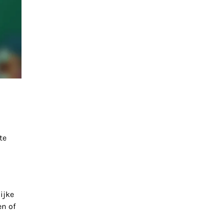
te
ijke
en of