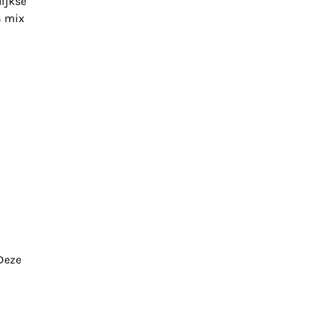
ijkse
n mix
Deze