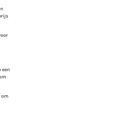
en
rijs
voor
m een
 om
n om