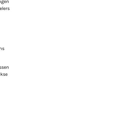
ngen
elers
ns
issen
jkse