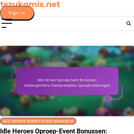
tezukamix.net
Skip
to
Sign In
content
IDLE HEROES OPROEP-EVENT BONUSSEN
Idle Heroes Oproep-Event Bonussen: