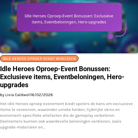
IDLE HEROES OPROEP-EVENT BONUSSEN
Idle Heroes Oproep-Event Bonussen:
Exclusieve items, Eventbeloningen, Hero-
upgrades
by Livia Caldwell
16/02/2026
Het Idle Heroes oproep evenement biedt spelers de kans om exclusieve
items te verwerven, waaronder unieke helden, tijdelijke skins en
evenement-specifieke artefacten die de gameplay verbeteren.
Deelnemers kunnen ook waardevolle beloningen verdienen, zoals
upgrade-materialen en…