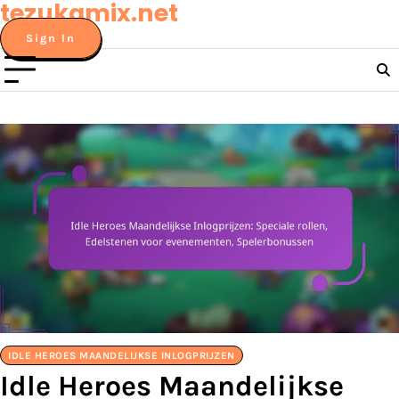
tezukamix.net
Skip
to
Sign In
content
IDLE HEROES MAANDELIJKSE INLOGPRIJZEN
Idle Heroes Maandelijkse