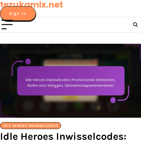
tezukamix.net
Skip
to
Sign In
content
IDLE HEROES INWISSELCODES
Idle Heroes Inwisselcodes: